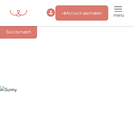
Account aanmaken
menu
Succesmatch