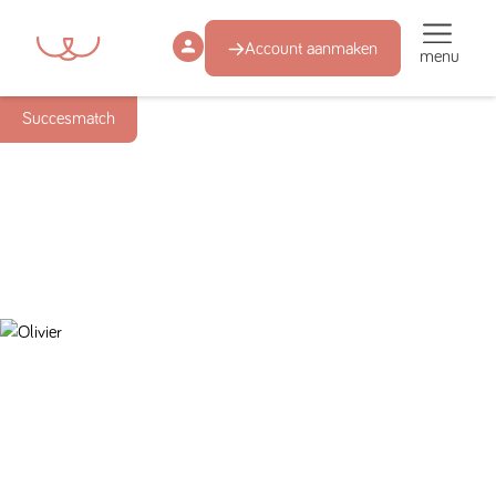
Account aanmaken
menu
Succesmatch