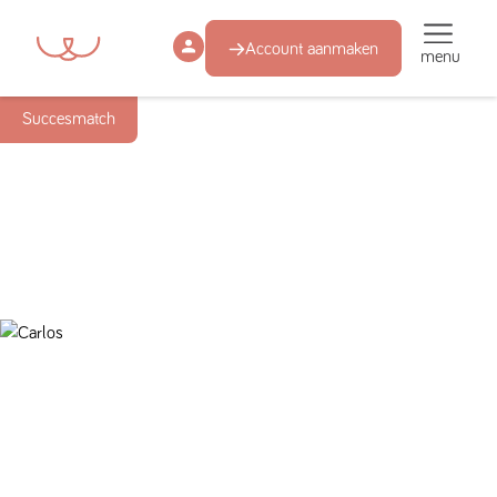
Account aanmaken
menu
Succesmatch