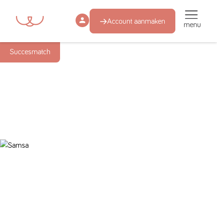
Account aanmaken
menu
Succesmatch