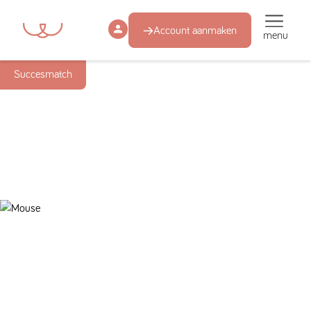
Account aanmaken
menu
Succesmatch