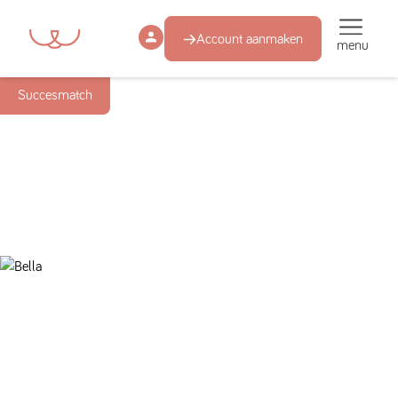
Account aanmaken
menu
Succesmatch