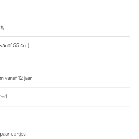
rig
(vanaf 55 cm)
n vanaf 12 jaar
end
 paar uurtjes