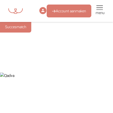
Account aanmaken
menu
Succesmatch