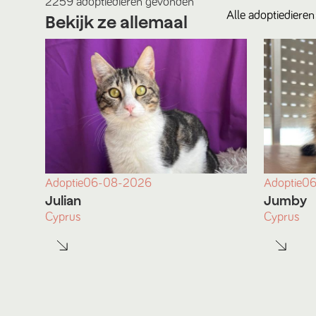
2259
adoptiedieren
gevonden
Alle
adoptiedieren
Bekijk ze allemaal
Adoptie
06-08-2026
Adoptie
06
Julian
Jumby
Cyprus
Cyprus