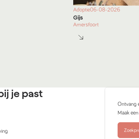
Adoptie
06-08-2026
Gijs
Amersfoort
ij je past
Ontvang 
Maak een 
Zoekpr
ving