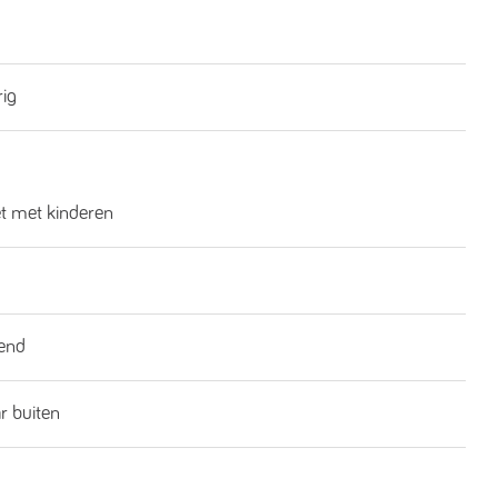
rig
et met kinderen
end
ar buiten