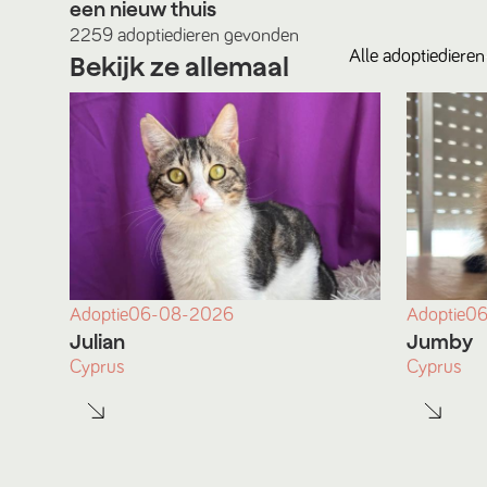
een nieuw thuis
2259
adoptiedieren
gevonden
Alle
adoptiedieren
Bekijk ze allemaal
Adoptie
06-08-2026
Adoptie
06
Julian
Jumby
Cyprus
Cyprus