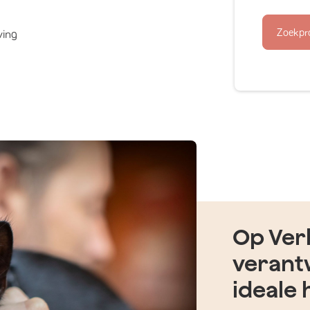
Zoekpr
ving
Op Verh
verant
ideale 