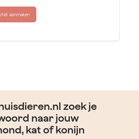
ofiel aanmaken
uisdieren.nl zoek je
woord naar jouw
hond, kat of konijn