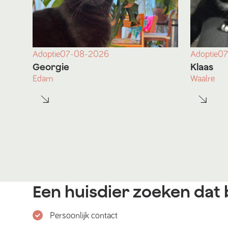
Adoptie
07-08-2026
Adoptie
07
Georgie
Klaas
Edam
Waalre
Een huisdier zoeken dat b
Persoonlijk contact