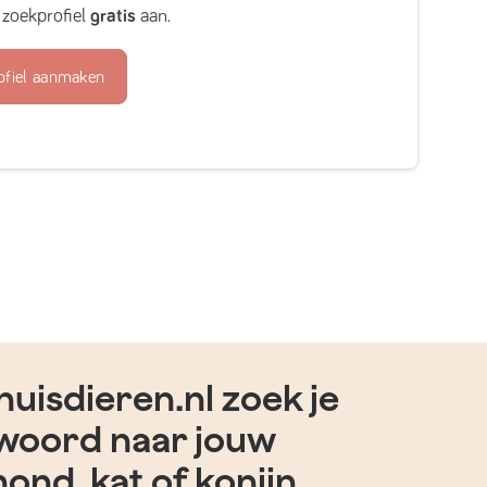
zoekprofiel
gratis
aan.
ofiel aanmaken
uisdieren.nl zoek je
woord naar jouw
hond, kat of konijn