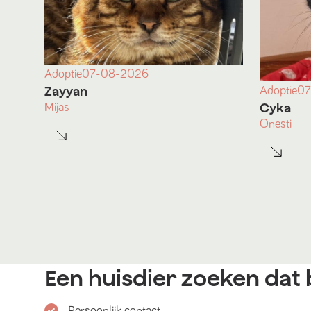
Adoptie
07-08-2026
Zayyan
Adoptie
07
Cyka
Mijas
Onesti
Een huisdier zoeken dat b
Persoonlijk contact