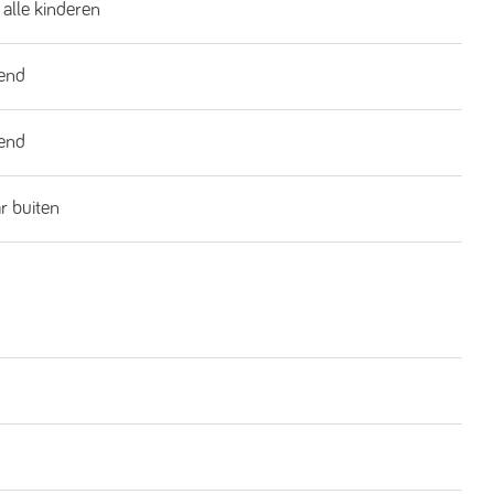
 alle kinderen
end
end
ar buiten