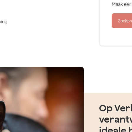
Maak een 
Zoekpr
ving
Op Verh
verant
ideale 