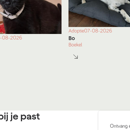
Adoptie
07-08-2026
Bo
-08-2026
Boekel
ij je past
Ontvang 