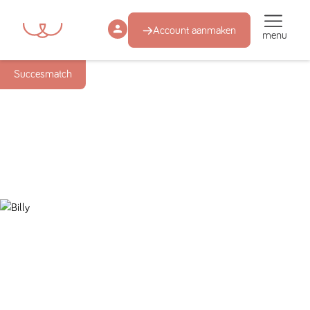
Account aanmaken
menu
Succesmatch