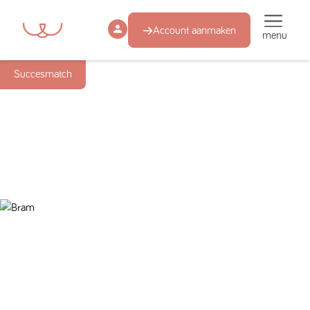
Account aanmaken
menu
Succesmatch