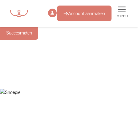
Account aanmaken
menu
Succesmatch