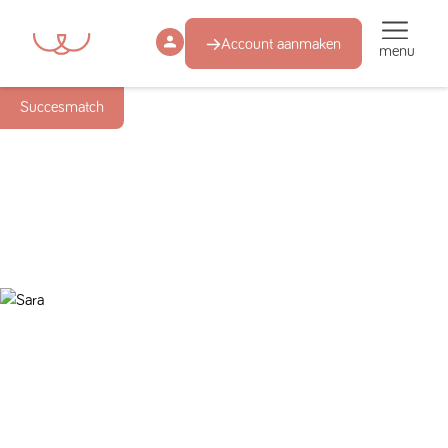
Account aanmaken
menu
Succesmatch