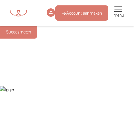
Account aanmaken
menu
Succesmatch