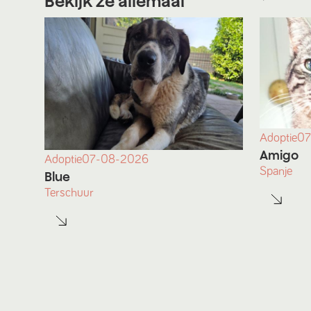
Bekijk ze allemaal
Adoptie
07
Amigo
Adoptie
07-08-2026
Spanje
Blue
Terschuur