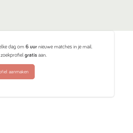
elke dag om
6 uur
nieuwe matches in je mail.
zoekprofiel
gratis
aan.
ofiel aanmaken