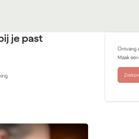
ij je past
Ontvang 
Maak een 
Zoekpr
ving