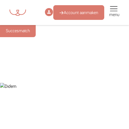
Account aanmaken
menu
Succesmatch