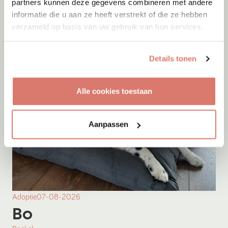
partners kunnen deze gegevens combineren met andere
informatie die u aan ze heeft verstrekt of die ze hebben
Onesti
verzameld op basis van uw gebruik van hun services.
Details tonen
Alle cookies toestaan
Aanpassen
Adoptie
07-08-2026
Bo