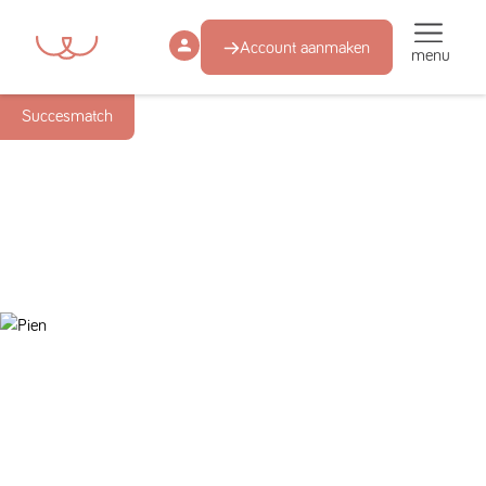
Account aanmaken
menu
Succesmatch