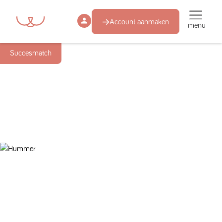
Account aanmaken
menu
Succesmatch