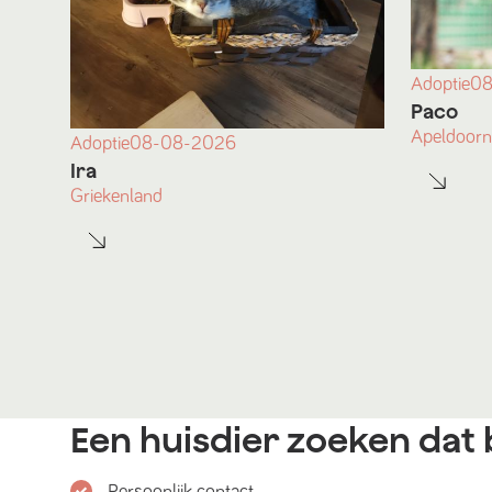
Adoptie
08
Paco
Apeldoorn
Adoptie
08-08-2026
Ira
Griekenland
Een huisdier zoeken dat b
Persoonlijk contact