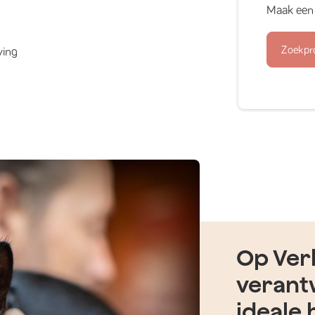
Maak een 
Zoekpr
ving
Op Verh
verant
ideale 