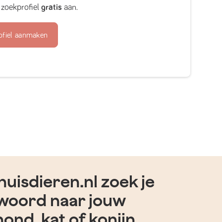
zoekprofiel
gratis
aan.
ofiel aanmaken
uisdieren.nl zoek je
woord naar jouw
hond, kat of konijn