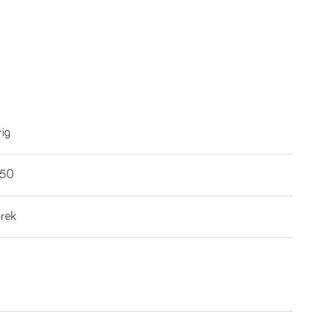
rig
€50
brek