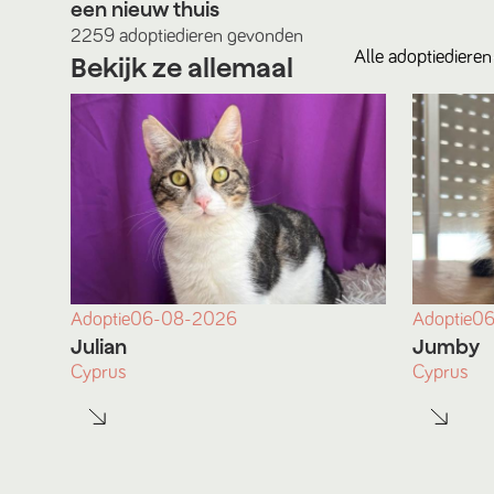
een nieuw thuis
2259
adoptiedieren
gevonden
Alle
adoptiedieren
Bekijk ze allemaal
Adoptie
06-08-2026
Adoptie
06
Julian
Jumby
Cyprus
Cyprus