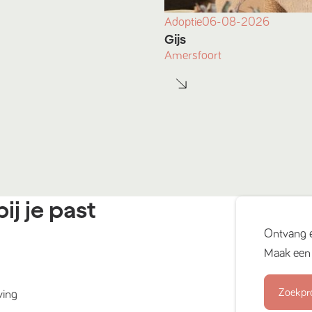
Adoptie
06-08-2026
Gijs
Amersfoort
ij je past
Ontvang 
Maak een 
Zoekpr
ving