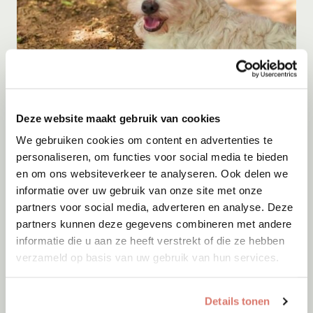
Deze website maakt gebruik van cookies
Adoptie
07-08-2026
Brisa
We gebruiken cookies om content en advertenties te
personaliseren, om functies voor social media te bieden
Beekbergen
en om ons websiteverkeer te analyseren. Ook delen we
informatie over uw gebruik van onze site met onze
partners voor social media, adverteren en analyse. Deze
partners kunnen deze gegevens combineren met andere
informatie die u aan ze heeft verstrekt of die ze hebben
verzameld op basis van uw gebruik van hun services.
Details tonen