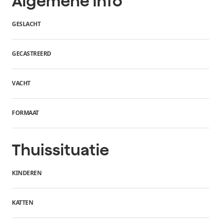
Algemene info
GESLACHT
GECASTREERD
VACHT
FORMAAT
Thuissituatie
KINDEREN
KATTEN