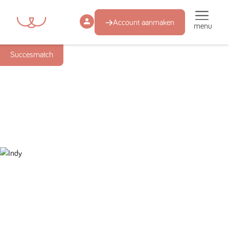
Account aanmaken
menu
Succesmatch