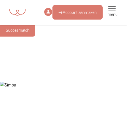
Account aanmaken
menu
Succesmatch