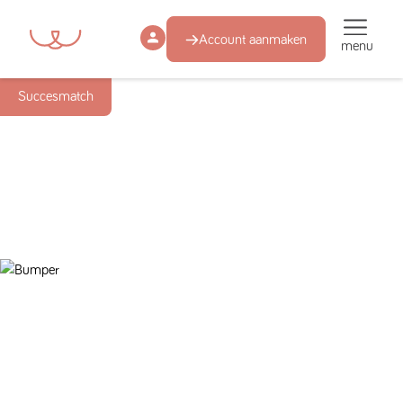
Account aanmaken
menu
Succesmatch