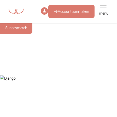
Account aanmaken
menu
Succesmatch