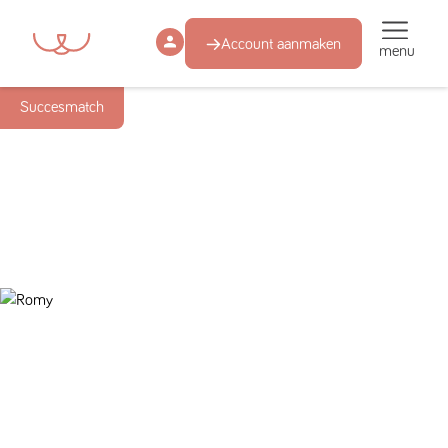
Account aanmaken
menu
Succesmatch