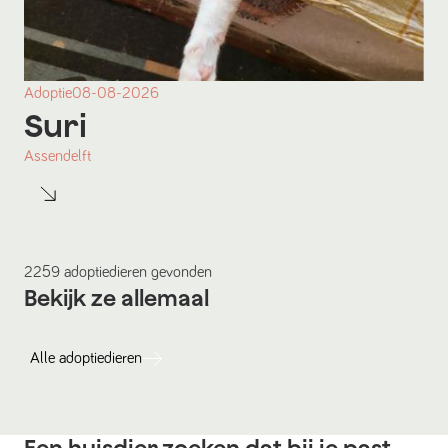
Adoptie
08-08-2026
Suri
Assendelft
2259
adoptiedieren
gevonden
Bekijk ze allemaal
Alle
adoptiedieren
Een huisdier zoeken dat bij je past