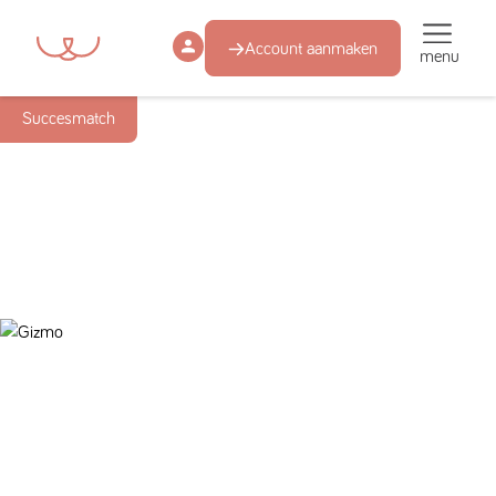
Account aanmaken
menu
Succesmatch