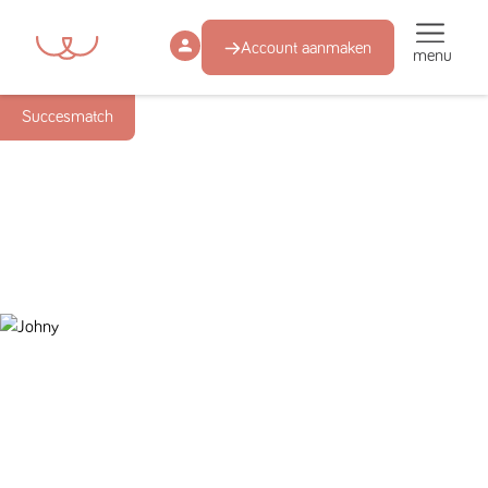
Account aanmaken
menu
Succesmatch