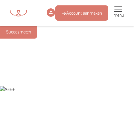
Account aanmaken
menu
Succesmatch