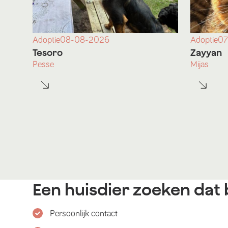
Adoptie
08-08-2026
Adoptie
07
Tesoro
Zayyan
Pesse
Mijas
Een huisdier zoeken dat b
Persoonlijk contact