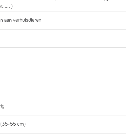
...... )
n aan verhuisdieren
rig
 (35-55 cm)