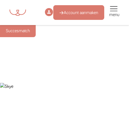
Account aanmaken
menu
Succesmatch