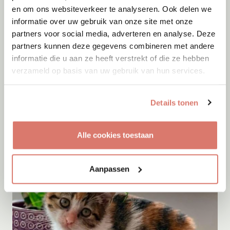
en om ons websiteverkeer te analyseren. Ook delen we
informatie over uw gebruik van onze site met onze
partners voor social media, adverteren en analyse. Deze
partners kunnen deze gegevens combineren met andere
informatie die u aan ze heeft verstrekt of die ze hebben
Adoptie
09-08-2026
verzameld op basis van uw gebruik van hun services.
Knoet
Wessem
Details tonen
Alle cookies toestaan
Aanpassen