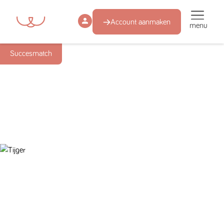
Account aanmaken
menu
Succesmatch