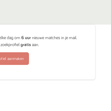
elke dag om
6 uur
nieuwe matches in je mail.
zoekprofiel
gratis
aan.
ofiel aanmaken