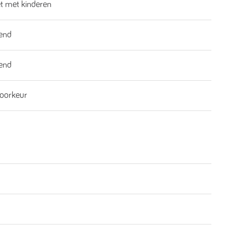
et met kinderen
end
end
oorkeur