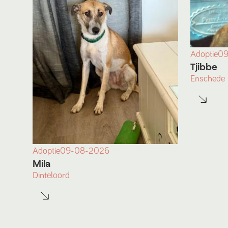
Adoptie
09
Tjibbe
Enschede
Adoptie
09-08-2026
Mila
Dinteloord