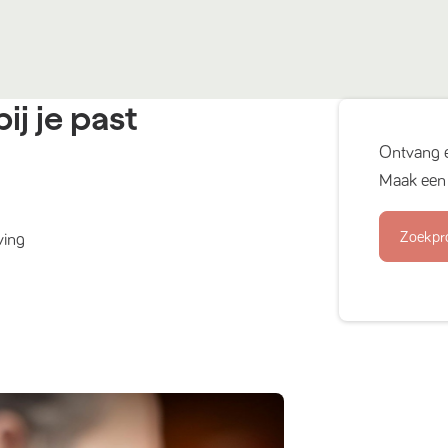
ij je past
Ontvang 
Maak een 
Zoekpr
ving