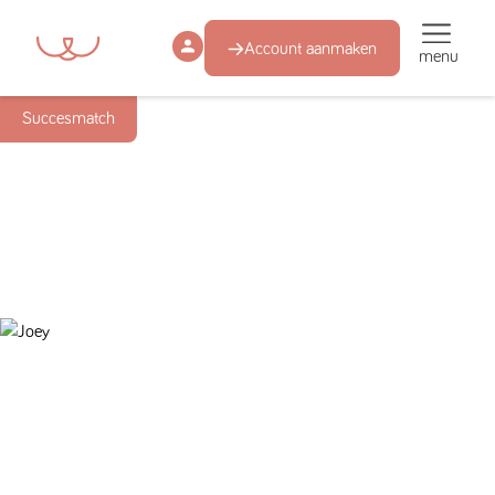
Account aanmaken
menu
Succesmatch