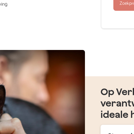
Zoekpr
ving
Op Verh
verant
ideale 