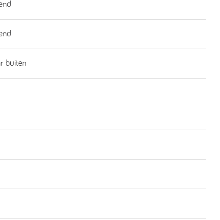
end
end
ar buiten