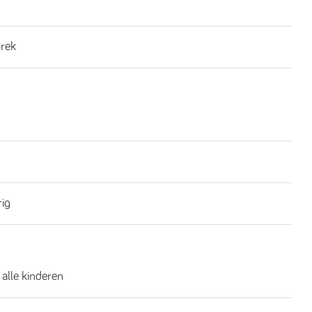
brek
rig
 alle kinderen