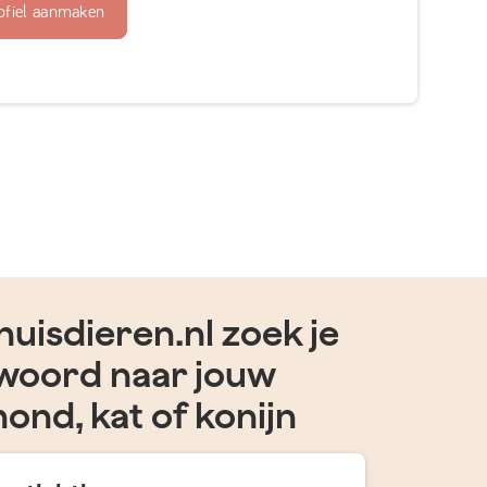
ofiel aanmaken
uisdieren.nl zoek je
woord naar jouw
hond, kat of konijn