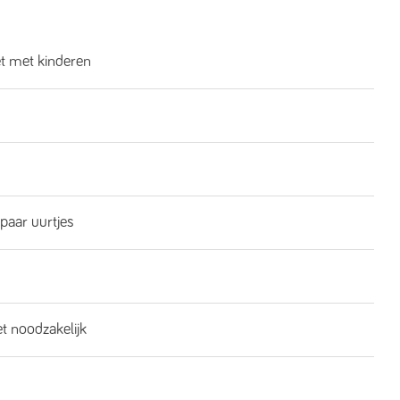
et met kinderen
 paar uurtjes
et noodzakelijk