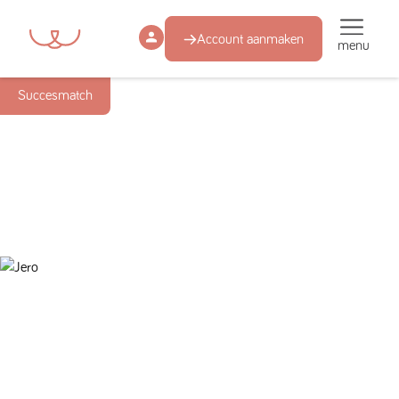
Account aanmaken
menu
Succesmatch