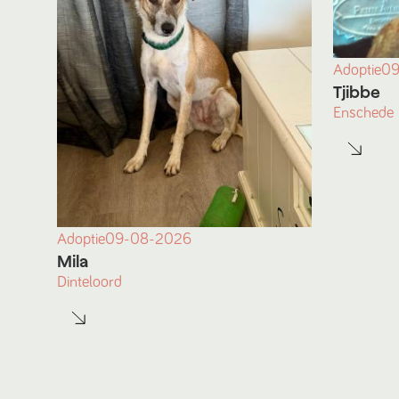
Adoptie
09
Tjibbe
Enschede
Adoptie
09-08-2026
Mila
Dinteloord