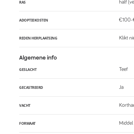
half (v
RAS
€100-
ADOPTIEKOSTEN
Klikt n
REDEN HERPLAATSING
Algemene info
Teef
GESLACHT
Ja
GECASTREERD
Kortha
VACHT
Middel
FORMAAT