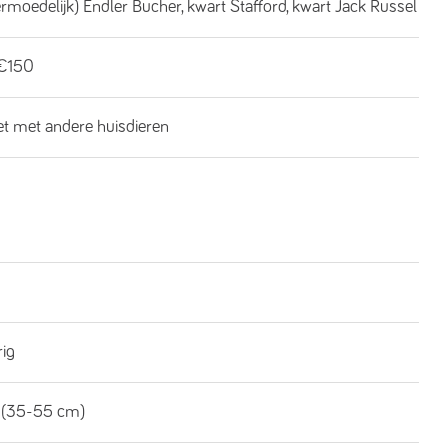
ermoedelijk) Endler Bucher, kwart Stafford, kwart Jack Russel
€150
iet met andere huisdieren
rig
 (35-55 cm)