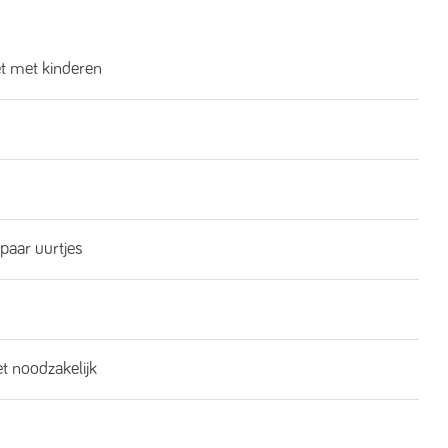
et met kinderen
 paar uurtjes
et noodzakelijk