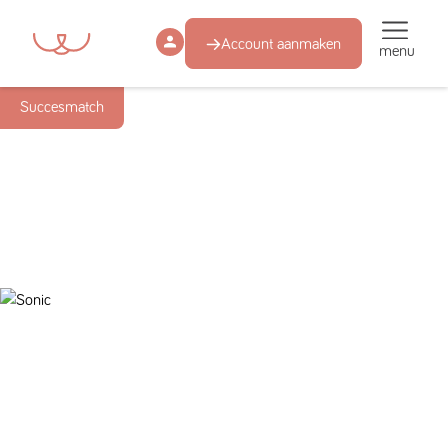
Account aanmaken
menu
Succesmatch