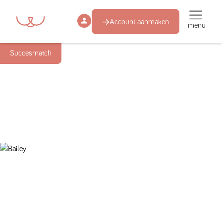
Account aanmaken
menu
Succesmatch