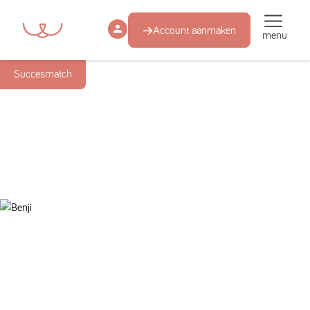
Account aanmaken
menu
Succesmatch