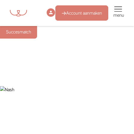
Account aanmaken
menu
Succesmatch