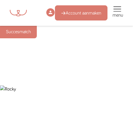
Account aanmaken
menu
Succesmatch