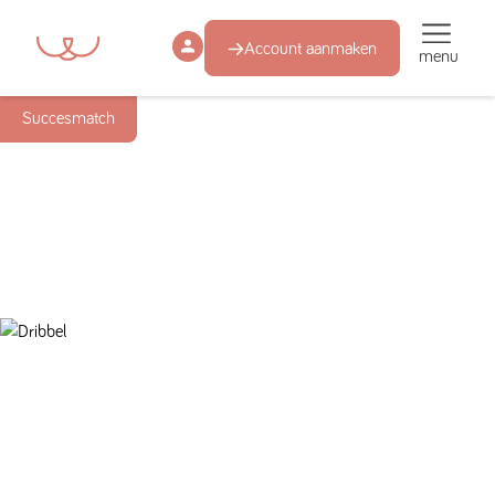
Account aanmaken
menu
Succesmatch