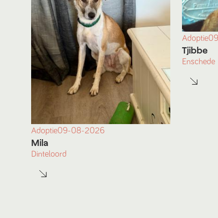
Adoptie
09
Tjibbe
Enschede
Adoptie
09-08-2026
Mila
Dinteloord