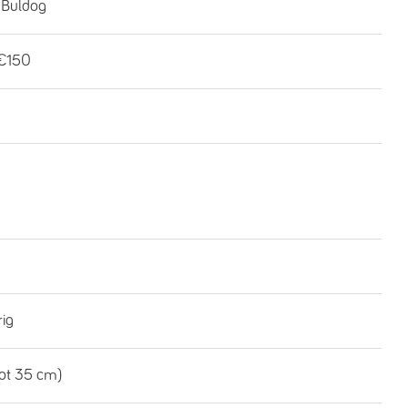
 Buldog
€150
rig
tot 35 cm)