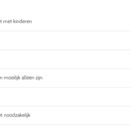
et met kinderen
n moeilijk alleen zijn
et noodzakelijk