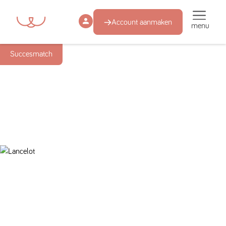
Account aanmaken
menu
Succesmatch