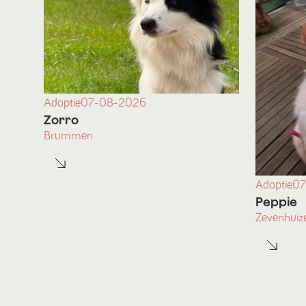
Adoptie
07-08-2026
Zorro
Brummen
Adoptie
07
Peppie
Zevenhuiz