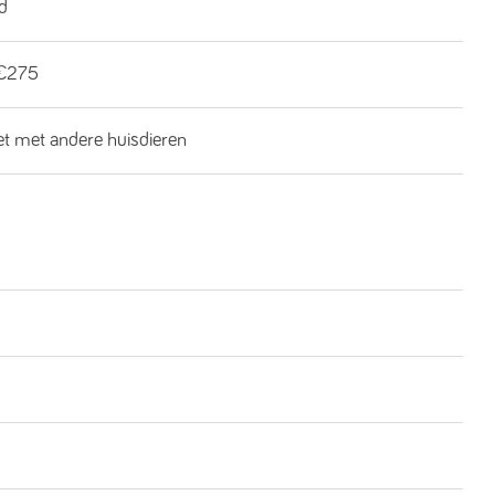
rd
€275
iet met andere huisdieren